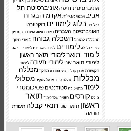
אוניברסיטת בן גוריון
אוניברסיטת תל
אוניברסיטת חיפה
אביב
אקדמיה
בגרות
אנגלית
אמנות
בלוג לימודים
דוקטורט
ביולוגיה
האוניברסיטה העברית
הטכניון
האוניברסיטה הפתוחה
השכלה גבוהה
המכללה למנהל
לימודי חינוך
לימודים
לימודי משפטים
לימודי רפואה
לימודי כלכלה
לימודי תואר
לימודי תואר ראשון
לימודי תעודה
לימודי תואר שני
לימודי
מכללה
תקשורת
מחקר
מבחן קבלה
מדעי החברה
מכללות
מסלולי
מנהל עסקים
מכללת ספיר
לימוד
פסיכומטרי
סטודנטים
מתמטיקה
תואר
קורסים
ציונים
רפואה
שכר לימוד
ראשון
תנאי קבלה
תואר שני
תעודת
הוראה