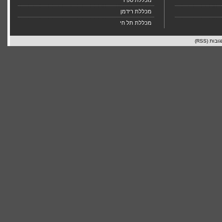
מכללת ספיר
מכללת רידמן
מכללת תל חי
ובות (RSS)