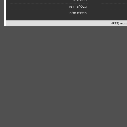
מכללת ספיר
מכללת רידמן
מכללת תל חי
ובות (RSS)