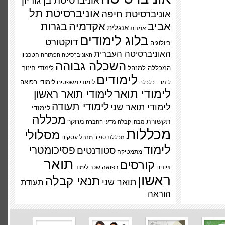
אוניברסיטת בן גוריון
אוניברסיטת תל
אוניברסיטת חיפה
אביב
אקדמיה
בגרות
אנגלית
אמנות
בלוג לימודים
דוקטורט
ביולוגיה
האוניברסיטה העברית
הטכניון
האוניברסיטה הפתוחה
השכלה גבוהה
המכללה למנהל
לימודי חינוך
לימודים
לימודי משפטים
לימודי רפואה
לימודי כלכלה
לימודי תואר
לימודי תואר ראשון
לימודי תעודה
לימודי תואר שני
לימודי
מכללה
תקשורת
מחקר
מבחן קבלה
מדעי החברה
מכללות
מסלולי
מנהל עסקים
מכללת ספיר
לימוד
פסיכומטרי
סטודנטים
מתמטיקה
תואר
קורסים
ציונים
רפואה
שכר לימוד
ראשון
תנאי קבלה
תואר שני
תעודת
הוראה