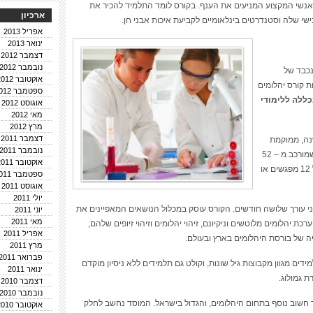
אנשי המקצוע המניעים את הענף. בקורס לומד התלמיד להכיר את
ארכיון
שי שלה וסטנדרטים בינלאומיים לקביעת איכות אבני חן.
אפריל 2013
ינואר 2013
דצמבר 2012
נובמבר 2012
נכבד של
אוקטובר 2012
 קורס יהלומים
ספטמבר 2012
ללה ללימודי
אוגוסט 2012
מאי 2012
מרץ 2012
דצמבר 2011
נה, ממוקמת
נובמבר 2011
בבורסת היהלומים. היא מציעה קורס יהלומים שמורכב מ – 52
אוקטובר 2011
ושתיים שעות לימוד בשני מסלולים עיקריים, של 12 מפגשים או
ספטמבר 2011
אוגוסט 2011
יולי 2011
ני עורך שלושה חודשים. הקורס עוסק במכלול הנושאים המאפיינים את
יוני 2011
מאי 2011
כת יהלומים מלוטשים וניקיונם, זיהוי יהלומים וזיהוי זיופים שלהם,
אפריל 2011
ריה של בורסת היהלומים בארץ ובעולם.
מרץ 2011
פברואר 2011
דים מגוון מקבוצות גיל שונות, וקולט גם תלמידים ללא ניסיון מוקדם
ינואר 2011
 גמולוג.
דצמבר 2010
נובמבר 2010
 חשוב נוסף בתחום היהלומים, והגדול בישראל. המוסד נחשב לחלק
אוקטובר 2010