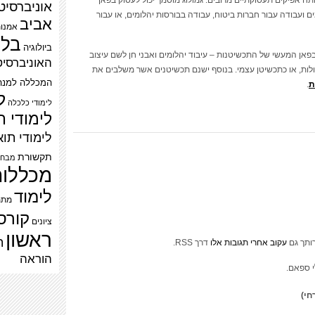
תח אפיקים תעסוקתיים מרובים. גמולוג מוסמך יכול לעסוק בפאן
אוניברסיט
ם ועבודה עבור חברות ביטוח, עבודה בבורסות יהלומים, או עבור
אביב
אמנו
בלו
ביולוגיה
בפאן המעשי של התכשיטנות – עיבוד יהלומים ואבני חן לשם עיצוב
האוניברסי
לות, או כתכשיטן עצמי. בנוסף ישנם תכשיטנים אשר משלבים את
המכללה למנה
ת
.
ל
לימודי כלכלה
לימודי ת
לימודי תוא
תקשורת
מבחן
מכללו
לימוד
מתמ
קורס
ציונים
ראשון
ת
ותך גם
עקוב אחרי תגובות אלו
דרך RSS.
הוראה
י ספאם.
חי)