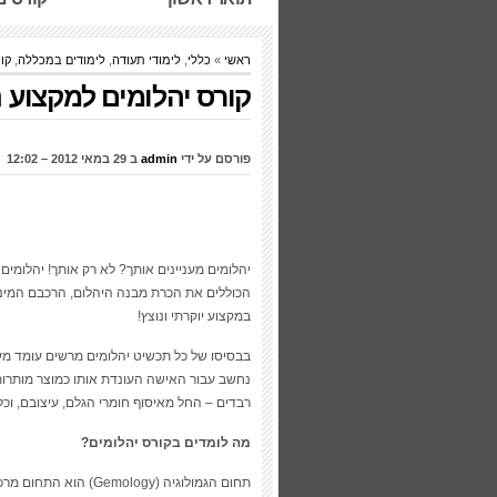
ראשי
»
כללי
,
לימודי תעודה
,
לימודים במכללה
,
קו
קורס יהלומים למקצוע נ
פורסם על ידי
admin
ב 29 במאי 2012 – 12:02
יהלומים מעניינים אותך? לא רק אותך! יהלומים 
הכוללים את הכרת מבנה היהלום, הרכבם המינר
במקצוע יוקרתי ונוצץ!
בבסיסו של כל תכשיט יהלומים מרשים עומד מע
נחשב עבור האישה העונדת אותו כמוצר מותרות,
רבדים – החל מאיסוף חומרי הגלם, עיצובם, וכל
מה לומדים בקורס יהלומים?
תחום הגמולוגיה (Gemology) הוא התחום מרכזי במערך זה. על כן