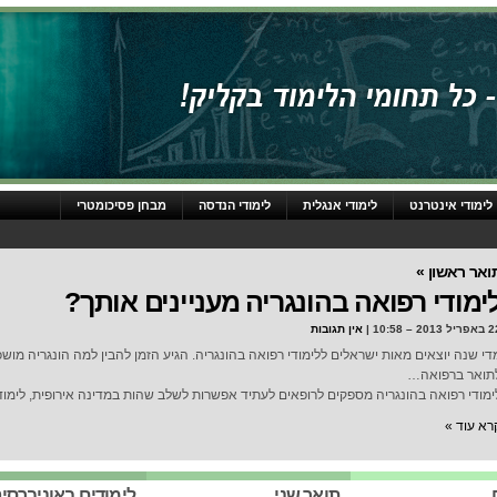
לימודי אינטרנט
לימודי אנגלית
לימודי הנדסה
מבחן פסיכומטרי
ואר ראשון »
ימודי רפואה בהונגריה מעניינים אותך?
ל 2013 – 10:58 |
אין תגובות
די שנה יוצאים מאות ישראלים ללימודי רפואה בהונגריה. הגיע הזמן להבין למה הונגריה מושכ
תואר ברפואה…
ימודי רפואה בהונגריה מספקים לרופאים לעתיד אפשרות לשלב שהות במדינה אירופית, לימו
רא עוד »
תואר שני
לימודים באוניברסי