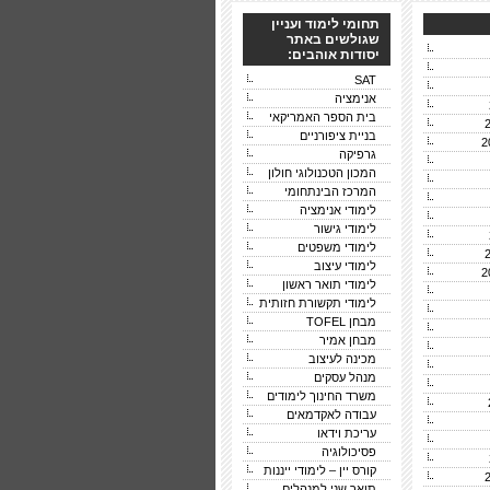
תחומי לימוד ועניין
שגולשים באתר
יסודות אוהבים:
SAT
אנימציה
בית הספר האמריקאי
בניית ציפורניים
גרפיקה
המכון הטכנולוגי חולון
המרכז הבינתחומי
לימודי אנימציה
לימודי גישור
לימודי משפטים
לימודי עיצוב
לימודי תואר ראשון
לימודי תקשורת חזותית
מבחן TOFEL
מבחן אמיר
מכינה לעיצוב
מנהל עסקים
משרד החינוך לימודים
עבודה לאקדמאים
עריכת וידאו
פסיכולוגיה
קורס יין – לימודי ייננות
תואר שני למנהלים