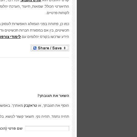
קורס יהלומים הוא
קורס מקצועי
לכל דבר, הפו
התיאורטי הכולל: שמאות, תיעוד ,הערכת יהלומי
לקוחות פרטיים.
כמו כן, פתוחה בפני הגמולוג האפשרות לעסוק 
תכשיטים, בין אם במסגרת חברות תכשיטים גדו
הידע שרכשו בקורס יהלומים עם
לימודי צורפו
השאר את תגובתך!
הוסף את תגובתך, או
טראקבק
מאתרך. באפשר
תהיה נחמד. תהיה נקי. תשאר קשור לנושא. בל
שם פרטי (הכר