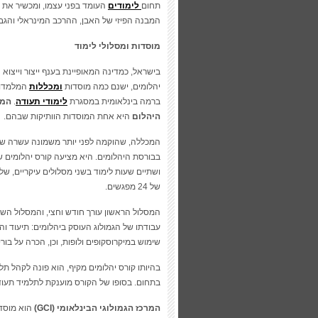
תחום
לימודים
העומד בפני עצמו, ומכשיר את 
המבנה הפיזי של האבן, ההרכב המינראלי והגבי
מוסדות ומסלולי לימוד
בישראל, כמדינה המאופיינת בענף ייצור וייצוא 
יהלומים, ישנם כמה מוסדות
ומכללות
המלמדות
ברמה בינלאומית במסגרת
לימודי תעודה
.
המכ
היהלום
היא אחת המוסדות הוותיקות שבהם.
המכללה, שהוקמה לפני יותר משמונה עשרה ש
של 24 מפגשים.
המסלול הראשון עורך חודש וחצי, והמסלול הש
עבודתו של הגמולוג העוסק ביהלומים: תיעוד והער
שימוש במיקרוסקופים ולופות, וכן, הכרה על בו
בהיותו קורס יהלומים מקיף, הוא פונה לקהל תלמי
בתחום. בסופו של הקורס מוענקת לתלמיד תעודת
המרכז הגמולוגי הבינלאומי (GCI)
הוא מוסד