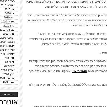
ספטמבר 2010
וכולל מעבדות המאובזרות בעזרים המדעיים המשוכללים ביותר. כמוסד
אוגוסט 2010
 בארץ ובחו"ל, החל מליטוש, מכירה והערכה של יהלומים.
יולי 2010
יוני 2010
המעניק הכרה בסיסית בלש מבנה היהלום ועבודה מעשית עימו, וקורס
מאי 2010
העוסק בהערכה של יהלומים (כמו גם אבני חן יקרות אחרות). תנאי הקבלה לקורס יהלומים כוללים 12 שנות לימוד, או
אפריל 2010
יהלומים, כמו גם ראיון אישי.
מרץ 2010
פברואר 2010
היקף הלימודים במרכז הגמולוגי הוא 60 שעות אקדמיות, בנוסף ל-20 שעות תרגול במעבדה. כמו כן, נדרשים
ינואר 2010
דצמבר 2009
יהלומים על שם אופנהיימר. הענקת התעודה בסופו של קורס מותנית
נובמבר 2009
, בו נדרשים התמידים להעריך ולתעד יהלומים בעצמם.
אוקטובר 2009
ספטמבר 2009
אוגוסט 2009
יולי 2009
כי השתתפות בקורס מטעמה מאפשרת הכרה בנקודות זכות אקדמיות
יוני 2009
ולג' בניו יורק הלימודים בקורס יהלומים במכללה מזקים בחלק
מאי 2009
אפריל 2009
תואר בי איי
אמריקאי. סטודנטים שמעוניינים בכך
מרץ 2009
פברואר 2009
ינואר 2009
לם משתנה ממסלול למסלול, על כן לבירור עלות מדויק יש צורך ליצור
יסודות – מה
אוניבר