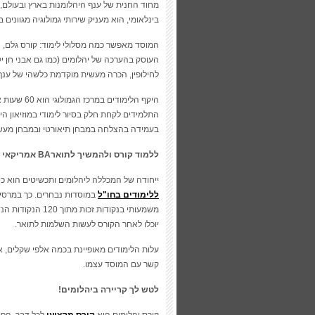
מחוד החנית של ענף היהלומנות בארץ ובעולם, 
בינלאומי, הוא מעניק שירותי גמולוגיה מגוונים
המוסד מאפשר כמה מסלולי לימוד: קורס גלם, 
לחילופין, הכרה מעשית מוקדמת כלשהי של ענף ה
התלמידים לקחת חלק בסיור לימודי במוזיאון ה
בעמידה בהצלחה במבחן תיאורטי ובמבחן מעשי
ללמוד קורס ולהמשיך לתוארBA אמריקאי נחשק!
ייחודה של המכללה ליהלומים ותכשיטים הוא 
ללימודים בחו"ל
במוסדות נבחרים. כך במרסי ק
משמעותי בנקודות זכות מתוך 120 הנקודות הנדרשות להשלמת
יוכלו לאחר הקורס לעשות השלמות לתואר.
עלות הלימודים מאופיינת בכמה אלפי שקלים, או
קשר עם המוסד עצמו.
לטש לך קריירה ביהלומים!