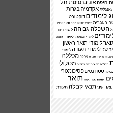
אוניברסיטת תל
ת חיפה
אקדמיה
בגרות
אנגלית
ת
ג לימודים
דוקטורט
טה העברית
הטכניון
האוניברסיטה הפתוחה
השכלה גבוהה
ל
לימודי חינוך
ימודים
לימודי משפטים
לימודי רפואה
ואר
לימודי תואר ראשון
לימודי תעודה
ר שני
לימודי
מכללה
מחקר
 קבלה
מדעי החברה
ת
מסלולי
מנהל עסקים
מכללת ספיר
פסיכומטרי
סטודנטים
טיקה
תואר
ים
רפואה
שכר לימוד
תנאי קבלה
ואר שני
תעודת