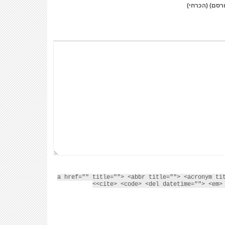
ורסם) (הכרחי)
<a href="" title=""> <abbr title=""> <acronym ti
<cite> <code> <del datetime=""> <em> 