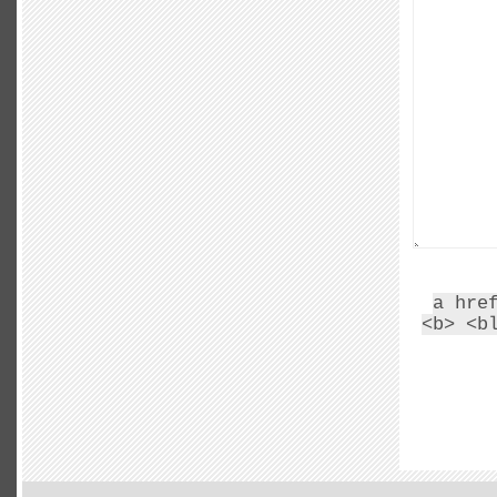
<a hr
<b> <b