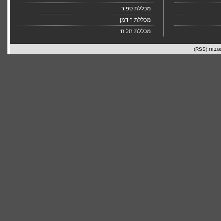
מכללת ספיר
מכללת רידמן
מכללת תל חי
ובות (RSS)