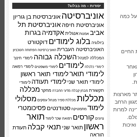
יסודות – מה בבלוג?
אוניברסיטה
על כמה
אוניברסיטת בן גוריון
אוניברסיטת תל
אוניברסיטת חיפה
אביב
אקדמיה
בגרות
אנגלית
אמנות
בלוג לימודים
דוקטורט
ביולוגיה
האוניברסיטה העברית
הטכניון
האוניברסיטה הפתוחה
 החיים
השכלה גבוהה
המכללה למנהל
לימודי חינוך
לימודים
מאחר
לימודי משפטים
לימודי רפואה
לימודי כלכלה
לימודי תואר
לימודי תואר ראשון
ן
לימודי תעודה
לימודי תואר שני
.
לימודי
מכללה
תקשורת
מחקר
מבחן קבלה
מדעי החברה
תר מארצות
מכללות
מסלולי
מנהל עסקים
מכללת ספיר
גוון הרחב
לימוד
פסיכומטרי
סטודנטים
ינה למרות
מתמטיקה
תואר
קורסים
ולם.
ציונים
רפואה
שכר לימוד
ראשון
איכות
תנאי קבלה
תואר שני
תעודת
הוראה